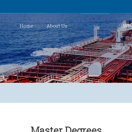
Home
About Us
Programmes
Why
Master Degrees