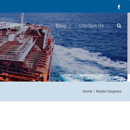
Face
 Shipping Studies?
Blog
Contact Us
Home
/
Master Degrees