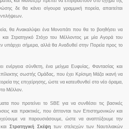
ματίες και Μάνατζερ πρέπει να επιβιβαστούν στο όχημα της
ώσης δε θα κάνει σίγουρα γραμμική πορεία, απαιτείται
αντιλήψεων.
εία, θα Ανακαλύψει ένα Μονοπάτι που θα το βοηθήσει να
 και Στρατηγικό Στόχο του Μέλλοντος με μία Αγορά του
ν υπάρχει σήμερα, αλλά θα Αναδυθεί στην Πορεία προς το
ι ενέργεια σύνθετη, ένα μείγμα Ευφυίας, Φαντασίας και
επίλεκτης σωστής Ομάδας, που έχει Κρίσιμη Μάζα ικανή να
ρεία της επιχείρησης, ώστε να κατευθυνθεί στο νέο όραμα,
στο Μέλλον.
ατα που προτείνει το SBE για να συνθέσει τις βασικές
ώσεις και πρακτικές, που άπτονται των Επιστημονικών και
οχεύουμε να παρουσιάσουμε, ώστε να αναπτύξουμε την
και
Στρατηγική Σκέψη
των στελεχών των Ναυτιλιακών