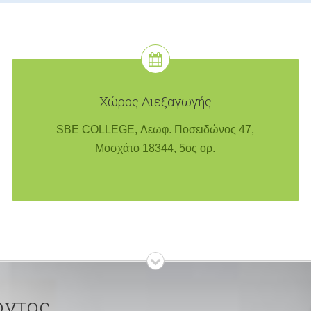
Χώρος Διεξαγωγής
SBE COLLEGE, Λεωφ. Ποσειδώνος 47,
Μοσχάτο 18344, 5ος ορ.
οντος