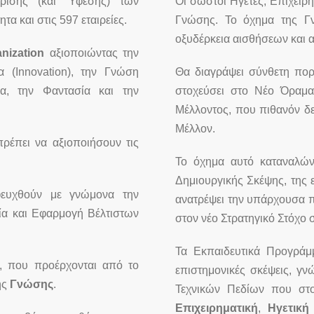
ρίσης (και Ύφεσης) των
Οι σωστοί Ηγέτες, Επιχειρη
α και στις 597 εταιρείες.
Γνώσης. Το όχημα της Γν
οξυδέρκεια αισθήσεων και 
nization
αξιοποιώντας την
 (Innovation), την Γνώση
Θα διαγράψει σύνθετη πορ
ρία, την Φαντασία και την
στοχεύσει στο Νέο Όραμα
Μέλλοντος, που πιθανόν δε
Μέλλον.
πρέπει να αξιοποιήσουν τις
Το όχημα αυτό καταναλώνε
Δημιουργικής Σκέψης, της 
φευχθούν με γνώμονα την
ανατρέψει την υπάρχουσα πο
ρία και Εφαρμογή Βέλτιστων
στον νέο Στρατηγικό Στόχο 
Τα Εκπαιδευτικά Προγράμμ
, που προέρχονται από το
επιστημονικές σκέψεις, γν
ης
Γνώσης
.
Τεχνικών Πεδίων που στ
Επιχειρηματική
,
Ηγετική