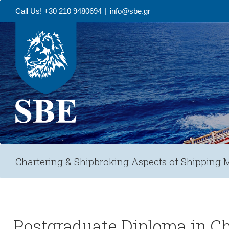
Call Us! +30 210 9480694
|
info@sbe.gr
Chartering & Shipbroking Aspects of Shippin
Postgraduate Diploma in C