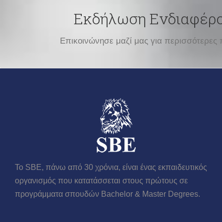
Εκδήλωση Ενδιαφέρ
Επικοινώνησε μαζί μας για περισσότερες 
Το SBE, πάνω από 30 χρόνια, είναι ένας εκπαιδευτικός
οργανισμός που κατατάσσεται στους πρώτους σε
προγράμματα σπουδών Βachelor & Master Degrees.