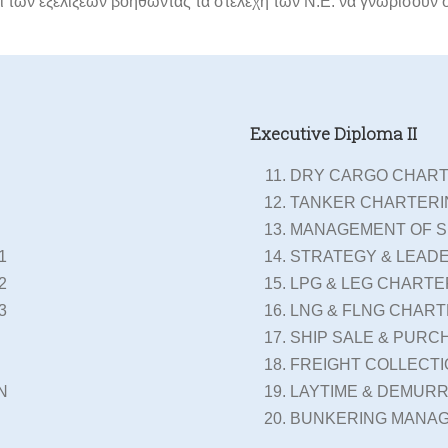
ι των εξελίξεων βοηθώντας τα στελέχη των Ν.Ε. να γνωρίσουν σε 
Executive Diploma II
DRY CARGO CHART
TANKER CHARTERI
MANAGEMENT OF S
1
STRATEGY & LEADE
2
LPG & LEG CHARTE
3
LNG & FLNG CHART
SHIP SALE & PURC
FREIGHT COLLECT
N
LAYTIME & DEMUR
BUNKERING MANAG