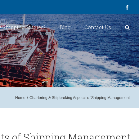
Face
 Shipping Studies?
Blog
Contact Us
Home
/
Chartering & Shipbroking Aspects of Shipping Management
cts of Shipping Management