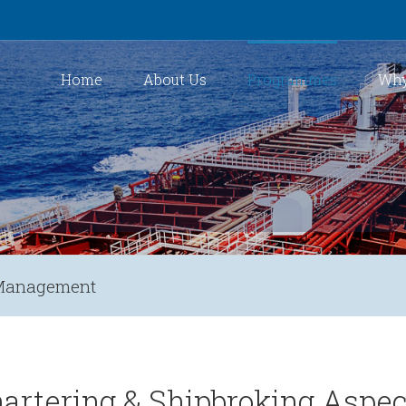
Home
About Us
Programmes
Why
g Management
hartering & Shipbroking Aspe