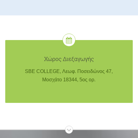
Χώρος Διεξαγωγής
SBE COLLEGE, Λεωφ. Ποσειδώνος 47,
Μοσχάτο 18344, 5ος ορ.