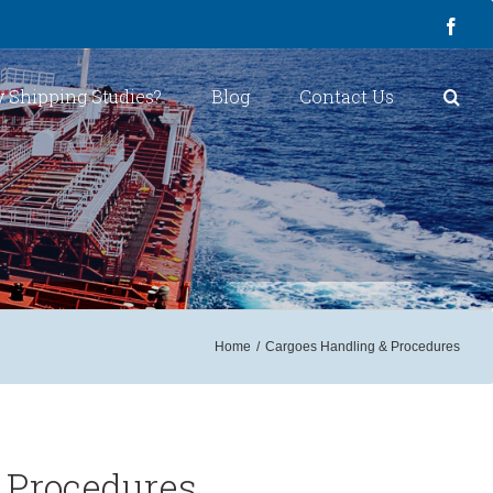
Face
 Shipping Studies?
Blog
Contact Us
Home
/
Cargoes Handling & Procedures
 Procedures