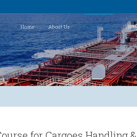
Home
About Us
Programmes
Why
ourse for Cargoes Handling &