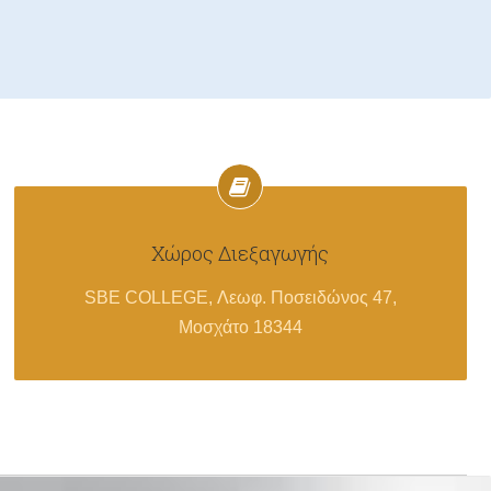
Χώρος Διεξαγωγής
SBE COLLEGE, Λεωφ. Ποσειδώνος 47,
Μοσχάτο 18344