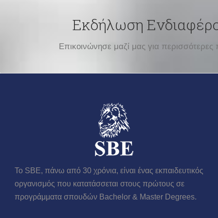
Εκδήλωση Ενδιαφέρ
Επικοινώνησε μαζί μας για περισσότερες 
Το SBE, πάνω από 30 χρόνια, είναι ένας εκπαιδευτικός
οργανισμός που κατατάσσεται στους πρώτους σε
προγράμματα σπουδών Βachelor & Master Degrees.