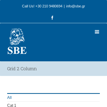
Call Us! +30 210 9480694
|
info@sbe.gr
Facebook
Grid 2 Column
All
Cat 1