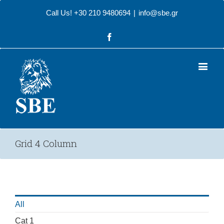
Call Us! +30 210 9480694
|
info@sbe.gr
Facebook
Grid 4 Column
All
Cat 1