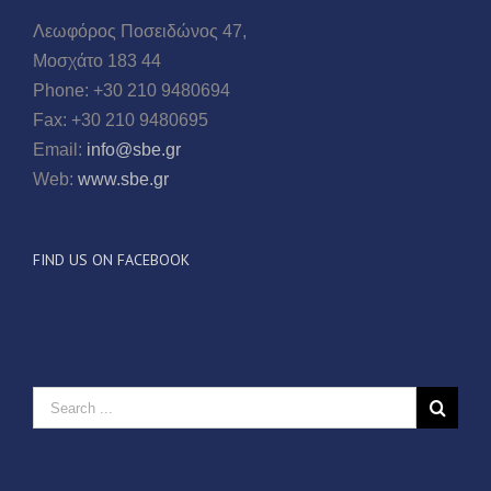
Λεωφόρος Ποσειδώνος 47,
Μοσχάτο 183 44
Phone: +30 210 9480694
Fax: +30 210 9480695
Email:
info@sbe.gr
Web:
www.sbe.gr
FIND US ON FACEBOOK